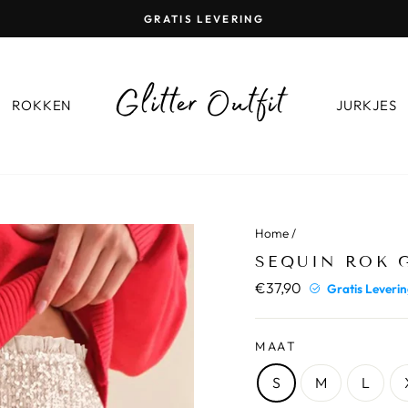
GRATIS LEVERING
Diashow
Pauze
ROKKEN
JURKJES
Home
/
SEQUIN ROK 
€37,90
Normale
Gratis Leveri
prijs
MAAT
S
M
L